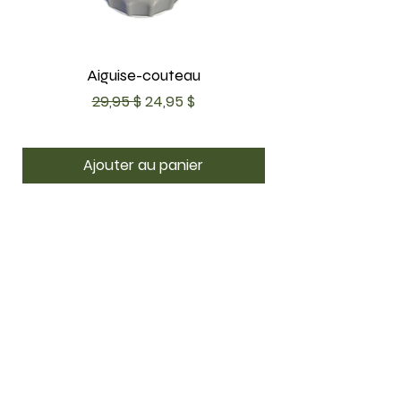
Aiguise-couteau
Prix original
Prix promotionnel
29,95 $
24,95 $
Ajouter au panier