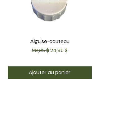
Aiguise-couteau
Prix original
Prix promotionnel
29,95 $
24,95 $
Ajouter au panier