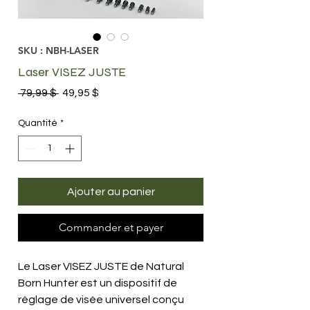
SKU : NBH-LASER
Laser VISEZ JUSTE
Prix
Prix
 79,99 $ 
49,95 $
original
promotionnel
Quantité
*
Ajouter au panier
Commander et payer
Le Laser VISEZ JUSTE de Natural
Born Hunter est un dispositif de
réglage de visée universel conçu