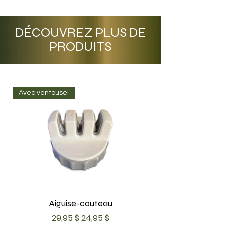
DÉCOUVREZ PLUS DE
PRODUITS
Avec ventouse!
Aiguise-couteau
Prix original
Prix promotionnel
29,95 $
24,95 $