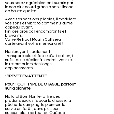
vous serez agréablement surpris par
le son plus sourd grâce à son silicone
de haute qualité.
Avec ses sections pliables, il modulera
vos sons et vibrato comme nul autre
appeau avant.
Fini ces gros call encombrants et
bruyants.
Votre Retract Mouth Call sera
dorénavant votre meilleur allié !
Non bruyant, facilement
transportable et facile d'utilisation, il
suffit de le déplier à l'endroit voulu et
le refermer lors des longs
déplacements.
*BREVET EN ATTENTE
Pour TOUT TYPE DE CHASSE, partout
sur la planète.
Natural Born Hunter offre des
produits exclusifs pour la chasse, la
pêche, le camping, le plein-air, la
survie en forêt, dans plusieurs
succursales partout au Québec,