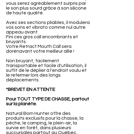
vous serez agréablement surpris par
le son plus sourd grâce à son silicone
de haute qualité.
Avec ses sections pliables, il modulera
vos sons et vibrato comme nul autre
appeau avant.
Fini ces gros call encombrants et
bruyants.
Votre Retract Mouth Call sera
dorénavant votre meilleur allié !
Non bruyant, facilement
transportable et facile d'utilisation, il
suffit de le déplier à l'endroit voulu et
le refermer lors des longs
déplacements.
*BREVET EN ATTENTE
Pour TOUT TYPE DE CHASSE, partout
sur la planète.
Natural Born Hunter offre des
produits exclusifs pour la chasse, la
pêche, le camping, le plein-air, la
survie en forêt, dans plusieurs
succursales partout au Québec,