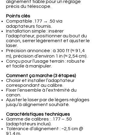
alignement fiable pour un réglage
précis du télescope.
Points clés
Compatible .177 → .50 via
adaptateurs fournis.
Installation simple : insérer
l’adaptateur, positionner au bout du
canon, serrer légèrement et ajuster le
laser.
Précision annoncée : à 300 ft (≈ 91,4
m), précision d’environ 1 in (≈ 2,54 cm).
Conçu pour l’usage terrain : robuste
et facile à manipuler.
Comment ça marche (3 étapes)
Choisir et installer l’adaptateur
correspondant au calibre.
Fixer l’ensemble à l’extrémité du
canon.
Ajuster le laser par de légers réglages
jusqu’à alignement souhaité.
Caractéristiques techniques
Gamme de calibres : .177 – .50
(adaptateurs inclus).
Tolérance d’alignement : ~2,5 cm @
91,4 m.