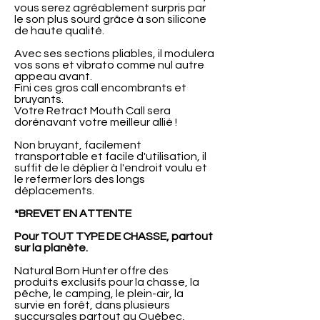
vous serez agréablement surpris par
le son plus sourd grâce à son silicone
de haute qualité.
Avec ses sections pliables, il modulera
vos sons et vibrato comme nul autre
appeau avant.
Fini ces gros call encombrants et
bruyants.
Votre Retract Mouth Call sera
dorénavant votre meilleur allié !
Non bruyant, facilement
transportable et facile d'utilisation, il
suffit de le déplier à l'endroit voulu et
le refermer lors des longs
déplacements.
*BREVET EN ATTENTE
Pour TOUT TYPE DE CHASSE, partout
sur la planète.
Natural Born Hunter offre des
produits exclusifs pour la chasse, la
pêche, le camping, le plein-air, la
survie en forêt, dans plusieurs
succursales partout au Québec,