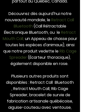
partout au Québec, Canada.
Découvrez dès aujourd'hui notre
nouveauté mondiale, le
Retract Call
Bluetooth
(Call Rétractable
Électronique Bluetooth
, ou le
Retract
Mouth Call,
un Appeau de chasse pour
toutes les espèces d'animaux), ainsi
que notre produit vedette le
Rib Cage
Spreader
(Écarteur thoracique),
également disponible en rose.
Plusieurs autres produits sont
disponibles
:
Retract Call Bluetooth
,
Retract Mouth Call,
Rib Cage
Spreader
, bracelet de survie de
fabrication artisanale québécoise,
aiguise-couteau avec ventouse,