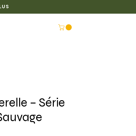
PLUS
PLUS
CONNEX
relle – Série
Sauvage