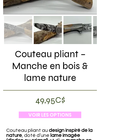
Couteau pliant –
Manche en bois &
lame nature
49,95C$
VOIR LES OPTIONS
Couteau pliant au
design inspiré de la
nature
, doté d’une
lame imagée