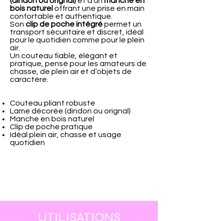
(dindon ou orignal)
et d’un
manche en
bois naturel
offrant une prise en main
confortable et authentique.
Son
clip de poche intégré
permet un
transport sécuritaire et discret, idéal
pour le quotidien comme pour le plein
air.
Un couteau fiable, élégant et
pratique, pensé pour les amateurs de
chasse, de plein air et d’objets de
caractère.
Couteau pliant robuste
Lame décorée (dindon ou orignal)
Manche en bois naturel
Clip de poche pratique
Idéal plein air, chasse et usage
quotidien
UTILISATIONS