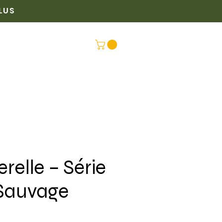
PLUS
PLUS
CONNEX
relle – Série
Sauvage