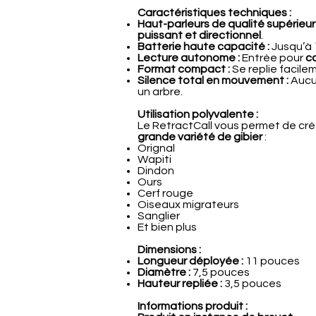
Caractéristiques techniques :
Haut-parleurs de qualité supérieur
puissant et directionnel
.
Batterie haute capacité :
Jusqu’à
Lecture autonome :
Entrée pour
c
Format compact :
Se replie facile
Silence total en mouvement :
Aucu
un arbre.
Utilisation polyvalente :
Le RetractCall vous permet de cré
grande variété de gibier
:
Orignal
Wapiti
Dindon
Ours
Cerf rouge
Oiseaux migrateurs
Sanglier
Et bien plus
Dimensions :
Longueur déployée :
11 pouces
Diamètre :
7,5 pouces
Hauteur repliée :
3,5 pouces
Informations produit :