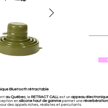
que Bluetooth rétractable
ent
au Québec
, le
RETRACT CALL
est un
appeau électronique
nception en
silicone haut de gamme
permet une
réverbération
our des appels riches, réalistes et percutants.