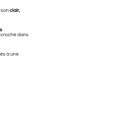
n son
clair,
e
.
ccroché dans
tés à une