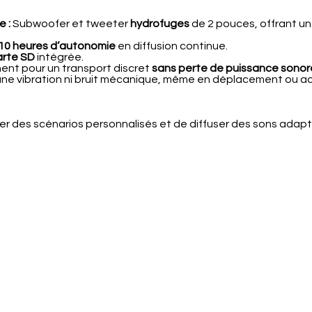
e :
Subwoofer et tweeter
hydrofuges
de 2 pouces, offrant u
10 heures d’autonomie
en diffusion continue.
arte SD
intégrée.
ment pour un transport discret
sans perte de puissance sonor
ne vibration ni bruit mécanique, même en déplacement ou a
er des scénarios personnalisés et de diffuser des sons adap