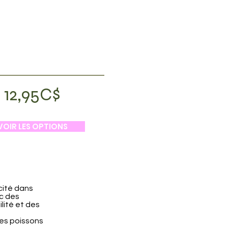
12,95C$
VOIR LES OPTIONS
cité dans
ec des
lité et des
les poissons