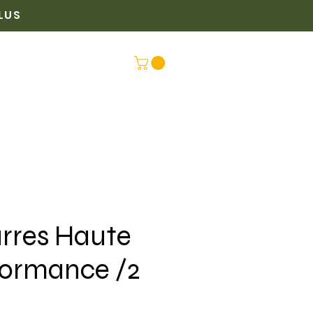
PLUS
PLUS
CONNEX
rres Haute
formance /2