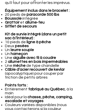
qu’il faut pour affronter les imprévus.
Équipement inclus dans le bracelet :
20 pieds de
paracorde 500 lbs
Boussole
intégrée
Grattoir
et
allume-feu
Sifflet de secours
Kit de survie intégré (dans un petit
sac à l’intérieur) :
10 pieds de
ligne à pêche
Deux
pesées
Un
leurre souple
Un
hameçon
Une
aiguille avec fil à coudre
2
allumettes en bois imperméables
Une
mèche
de type chandelle
Câble d’acier recouvert de kevlar
(apocalyptique) pour couper par
friction de petits arbres
Points forts :
Entièrement
fabriqué au Québec
, à la
main
Idéal pour la
chasse, pêche, camping,
escalade et voyages
Couleurs variées disponibles (nous
vous contacterons si la couleur