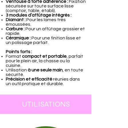
Ventouse à forte adhérence :
Fixation
sécurisée sur toute surface lisse
(comptoir, table, établi).
3 modules d’affûtage intégrés :
Diamant :
Pour les lames très
émoussées.
Carbure :
Pour un affûtage grossier et
rapide.
Céramique :
Pour une finition lisse et
un polissage parfait.
Points forts :
Format
compact et portable
, parfait
pour le plein air, la chasse ou la
cuisine.
Utilisation
à une seule main
, en toute
sécurité.
Précision et efficacité
réunies dans
un outil pratique et durable.
UTILISATIONS