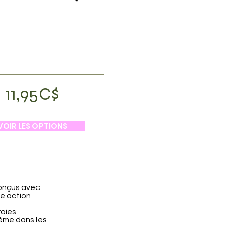
11,95C$
VOIR LES OPTIONS
Conçus avec
ne action
roies
même dans les