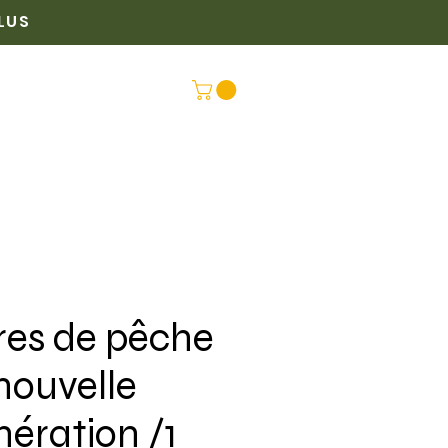
PLUS
PLUS
CONNEX
res de pêche
nouvelle
nération /1