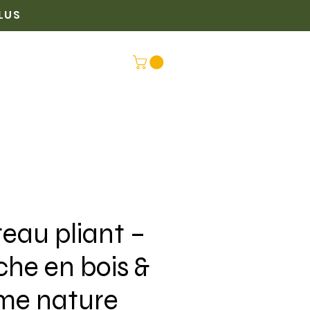
PLUS
PLUS
CONNEX
eau pliant –
he en bois &
me nature