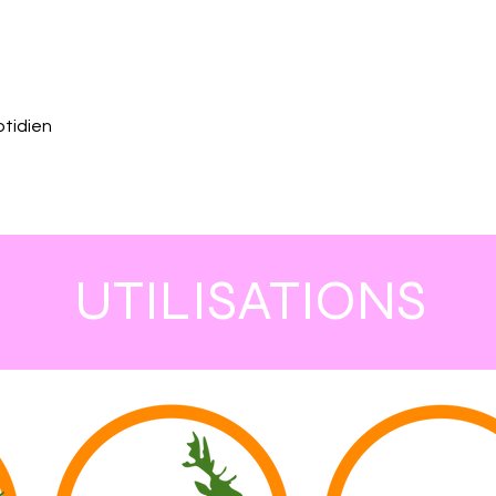
otidien
UTILISATIONS