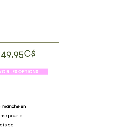
49,95C$
VOIR LES OPTIONS
n
manche en
mme pour le
jets de