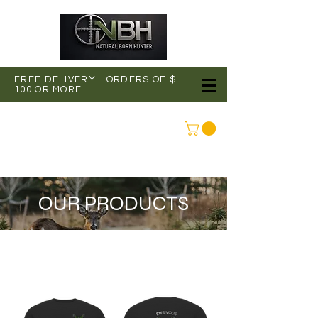
FREE DELIVERY - ORDERS OF $
100 OR MORE
CONNEXION
OUR PRODUCTS